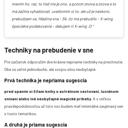
mením ho, raz, to tiež nie je ono, a potom znova a znova a to
ma začína vyhadzovať, uvedomím si to, ale už je neskoro,
prebúdzam sa. Hladina sna - 3A, čo ma prebudilo - X-wing,
špeciálne poďakovanie - ďakujem ti X-wing :D "
Techniky na prebudenie v sne
Pre začiatok odporučím dve krásne nepriame techniky na precitnutie.
Obe sú veľmi jednoduché, ale svojou silou neobyčajné.
Prvá technika je nepriama sugescia
pred spaním si čítam knihy o astrálnom cestovaní, lucidnom
snívaní alebo iné neobyčajné magické príbehy
. A s veľkou
pravdepodobnosťou už túto noc budem mať minimálne zaujímavý sen
s touto tematikou.
A druhá je priama sugescia