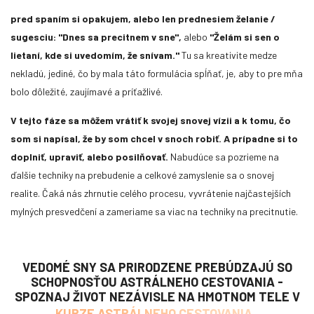
pred spaním si opakujem, alebo len prednesiem želanie /
sugesciu: "Dnes sa precitnem v sne",
alebo
"Želám si sen o
lietaní, kde si uvedomím, že snívam."
Tu sa kreativite medze
nekladú, jediné, čo by mala táto formulácia spĺňať, je, aby to pre mňa
bolo dôležité, zaujímavé a príťažlivé.
V tejto fáze sa môžem vrátiť k svojej snovej vízii a k tomu, čo
som si napísal, že by som chcel v snoch robiť. A prípadne si to
doplniť, upraviť, alebo posilňovať.
Nabudúce sa pozrieme na
ďalšie techniky na prebudenie a celkové zamyslenie sa o snovej
realite. Čaká nás zhrnutie celého procesu, vyvrátenie najčastejších
mylných presvedčení a zameriame sa viac na techniky na precitnutie.
VEDOMÉ SNY SA PRIRODZENE PREBÚDZAJÚ SO
SCHOPNOSŤOU ASTRÁLNEHO CESTOVANIA -
SPOZNAJ ŽIVOT NEZÁVISLE NA HMOTNOM TELE V
KURZE ASTRÁLNEHO CESTOVANIA.