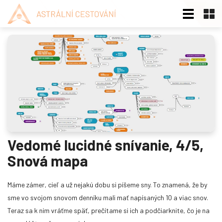
Doporučené články
Vedomé lucidné snívanie, 4/5,
Snová mapa
Život po smrti existuje - dôkaz
Máme zámer, cieľ a už nejakú dobu si píšeme sny. To znamená, že by
Podľa denníka The National Post jeden muž v tomto stave sledoval
sme vo svojom snovom denníku mali mať napísaných 10 a viac snov.
zdravotnícky personál oživujúci jeho telo, on sám bol ale v rohu
Teraz sa k nim vráťme späť, prečítame si ich a podčiarknite, čo je na
miestnosti a bol schopný celú situáciu detailne popísať, vrátane