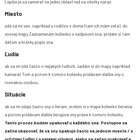
Lepšie je sa zamerať na jednu oblasť než na všetky naraz.
Miesto
zdá sa mi sen, napríklad u rodičov v dome (tam ich mám veľa), do
snovej mapy Zaznamenám koliesko s nadpisom sna, pridám si tam
dátum a krátky popis sna.
Kedy astrálne cestovať?
Ľudia
Keď začíname s astrálnym cestovaním, beží nám hlavou skutočne
mnoho otázok a dnes si na jednu odpovieme.
ak sa mi zdá často o nejakých ľuďoch, zadám si do mapy napríklad
kamarát Tom a potom k tomuto koliesku pridávam ďalšie sny s
rovnakou osobou,
Situácie
ak sa mi zdajú často sny o lietaní, urobím si v mape koliesko lietania
a potom pridávam ďalšie lietajúce sny práve k tomuto koliesku.
Tento proces budem opakovať u každého sna. Postupne sa
začne ukazovať, že sa sny opakujú často na jednom mieste / s
určitými ľuďmi / v nejakej situácii, alebo sa začnú prekrývať a