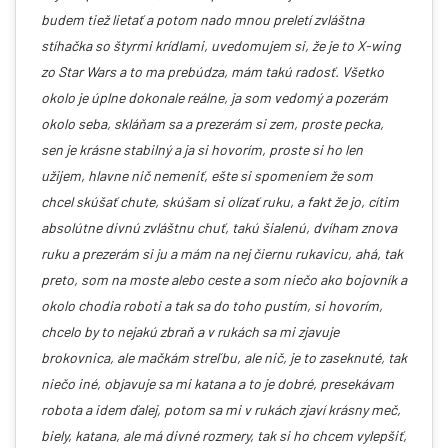
budem tiež lietať a potom nado mnou preletí zvláštna
stíhačka so štyrmi krídlami, uvedomujem si, že je to X-wing
zo Star Wars a to ma prebúdza, mám takú radosť. Všetko
okolo je úplne dokonale reálne, ja som vedomý a pozerám
okolo seba, skláňam sa a prezerám si zem, proste pecka,
sen je krásne stabilný a ja si hovorím, proste si ho len
užijem, hlavne nič nemeniť, ešte si spomeniem že som
chcel skúšať chute, skúšam si olízať ruku, a fakt že jo, cítim
absolútne divnú zvláštnu chuť, takú šialenú, dvíham znova
ruku a prezerám si ju a mám na nej čiernu rukavicu, ahá, tak
preto, som na moste alebo ceste a som niečo ako bojovník a
okolo chodia roboti a tak sa do toho pustím, si hovorím,
chcelo by to nejakú zbraň a v rukách sa mi zjavuje
brokovnica, ale mačkám streľbu, ale nič, je to zaseknuté, tak
niečo iné, objavuje sa mi katana a to je dobré, presekávam
robota a idem ďalej, potom sa mi v rukách zjaví krásny meč,
biely, katana, ale má divné rozmery, tak si ho chcem vylepšiť,