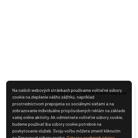
x
Na našich webových stránkach používame voliteľné súbory
Pridaj sa a vieš o novom článku ako prví
cookie na zlepšenie vášho zážitku, napríklad
:-)
prostredníctvom prepojenia so sociálnymi sieťami a na
zobrazovanie individuálne prispôsobených reklám na základe
Ako je ti sympatické aby sme ťa oslovovali? Ahoj
(doplň)
vašej online aktivity. Ak odmietnete voliteľné súbory cookie,
budeme používať iba súbory cookie potrebné na
poskytovanie služieb. Svoju voľbu môžete zmeniť kliknutím
na Spravovať súbory cookie.
Ochrana osobných údajov