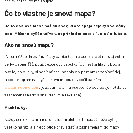
sne zvláštne, čo ma zaujalo.
zvuku prístrojov, ktoré obklopovali jeho "mŕtve" telo. Vzkriesený bol
po troch minútach a všetko si pamätal.
Čo to vlastne je snová mapa?
Je to doslova mapa našich snov, ktoré spája nejaký spoločný
bod. Môže to byť čokoľvek, napríklad miesto / ľudia / situácie.
Ako na snovú mapu?
Mapu môžete kresliť na čistý papier (to ale bude chcieť naozaj veľmi
veľký papier 😊), použiť excelovú tabuľku (odniesť si hlavný bod a
okolie, do bunky, si napísať sen, nadpis a v poznámke zapísať dej)
alebo program na myšlienkovú mapu, osvedčil sa nám
Prehĺtanie pri astrálnom cestovaní
www.mindomo.com
, je zadarmo a má všetko, čo potrebujeme (dá sa
je častý problém pri uvoľňovaní fyzického a astrálneho tela. Na
zaznamenať nadpis sna, dátum a text sna).
zníženie tvorby slín pomáha mať zľahka pootvorené ústa a oprieť
jazyk za horné zuby.
Prakticky:
Každý sen označím miestom, ľuďmi alebo situáciou (môže byť aj
všetko naraz, ale niečo bude prevládať) a zaznamenám do mapy.