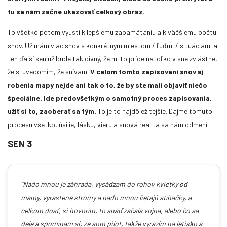
Sidris rodina: Ako vidí svet mimotelový
tu sa nám začne ukazovať celkový obraz.
cestovateľ?
To všetko potom vyústi k lepšiemu zapamätaniu a k väčšiemu počtu
Mimotelový cestovateľ sa už nedomnieva. On vie a zažíva.
snov. Už mám viac snov s konkrétnym miestom / ľuďmi / situáciami a
ten ďalší sen už bude tak divný, že mi to príde natoľko v sne zvláštne,
že si uvedomím, že snívam.
V celom tomto zapisovaní snov aj
robenia mapy nejde ani tak o to, že by ste mali objaviť niečo
špeciálne. Ide predovšetkým o samotný proces zapisovania,
užiť si to, zaoberať sa tým.
To je to najdôležitejšie. Dajme tomuto
procesu všetko, úsilie, lásku, vieru a snová realita sa nám odmení.
SEN 3
"Nado mnou je záhrada, vysádzam do rohov kvietky od
mamy, vyrastené stromy a nado mnou lietajú stíhačky, a
celkom dosť, si hovorím, to snáď začala vojna, alebo čo sa
deje a spomínam si, že som pilot, takže vyrazím na letisko a