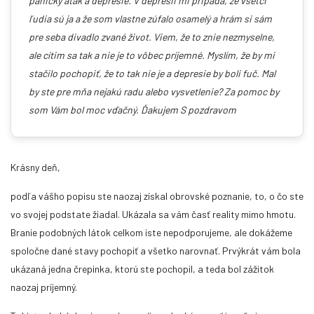
panický atak a depresie. V depresii mi pripadá, že všetci
ľudia sú ja a že som vlastne zúfalo osamelý a hrám si sám
pre seba divadlo zvané život. Viem, že to znie nezmyselne,
ale cítim sa tak a nie je to vôbec príjemné. Myslím, že by mi
stačilo pochopiť, že to tak nie je a depresie by boli fuč. Mal
by ste pre mňa nejakú radu alebo vysvetlenie? Za pomoc by
som Vám bol moc vďačný. Ďakujem S pozdravom
Reálne som prezrela do astrálneho sveta -
teraz žijem inak
Krásny deň,
Na ceste Vládca Sily ideme za poznaním iba čistou praxou. Jedine
podľa vášho popisu ste naozaj získal obrovské poznanie, to, o čo ste
váš osobný zážitok, vaša reálna skúsenosť, len to vo vás zanechá
výraznú stopu.
vo svojej podstate žiadal. Ukázala sa vám časť reality mimo hmotu.
Branie podobných látok celkom iste nepodporujeme, ale dokážeme
spoločne dané stavy pochopiť a všetko narovnať. Prvýkrát vám bola
ukázaná jedna črepinka, ktorú ste pochopil, a teda bol zážitok
naozaj príjemný.