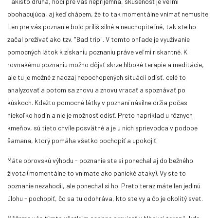
Takisto druhá, hoci pre vás nepríjemná, skúsenosť je veľmi
obohacujúca, aj keď chápem, že to tak momentálne vnímať nemusíte.
Len pre vás poznanie bolo príliš silné a neuchopiteľné, tak ste ho
začal prežívať ako tzv. "Bad trip". V tomto ohľade je využívanie
Samovoľné opustenie tela - splnený sen či
pomocných látok k získaniu poznaniu práve veľmi riskantné. K
nočná mora?
rovnakému poznaniu možno dôjsť skrze hlboké terapie a meditácie,
ale tu je možné z naozaj nepochopených situácií odísť, celé to
Mnoho z návštevníkov našich stránok túži po astrálnom cestovaní.
analyzovať a potom sa znovu a znovu vracať a spoznávať po
Čo sa však môže stať, ak na to nie sme dostatočne pripravení?
kúskoch. Kdežto pomocné látky v poznaní násilne držia počas
niekoľko hodín a nie je možnosť odísť. Preto napríklad u rôznych
kmeňov, sú tieto chvíle posvätné a je u nich sprievodca v podobe
šamana, ktorý pomáha všetko pochopiť a upokojiť.
Máte obrovskú výhodu - poznanie ste si ponechal aj do bežného
života (momentálne to vnímate ako panické ataky). Vy ste to
poznanie nezahodil, ale ponechal si ho. Preto teraz máte len jedinú
úlohu - pochopiť, čo sa tu odohráva, kto ste vy a čo je okolitý svet.