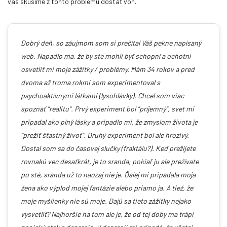
vás skúsime z tohto problému dostať von.
cítiš svoje telo, ako ho ovieva vzduch aj so všetkými pocitmi, ktoré
zažívajú vtáky pri lete. Však áno, poznáme to predsa všetci, tieto sny
patria medzi najobľúbenejšie a takto si ich môžete dopriať aj každý
večer, vedome!
Dobrý deň, so záujmom som si prečítal Váš pekne napísaný
web. Napadlo ma, že by ste mohli byť schopní a ochotní
osvetliť mi moje zážitky / problémy. Mám 34 rokov a pred
dvoma až troma rokmi som experimentoval s
psychoaktívnymi látkami (lysohlávky). Chcel som viac
spoznať "realitu". Prvý experiment bol "príjemný", svet mi
pripadal ako plný lásky a pripadlo mi, že zmyslom života je
"prežiť šťastný život". Druhý experiment bol ale hrozivý.
Dostal som sa do časovej slučky (fraktálu?). Keď prežijete
Sidris rodina: Ako sa správať k negatívnym
rovnakú vec desaťkrát, je to sranda, pokiaľ ju ale prežívate
ľuďom?
po sté, sranda už to naozaj nie je. Ďalej mi pripadala moja
žena ako výplod mojej fantázie alebo priamo ja. A tiež, že
Na tento svet ste sa narodili sami a zomriete sami a to, čo budete
moje myšlienky nie sú moje. Dajú sa tieto zážitky nejako
prežívať medzi týmito dvoma ťažiskovými bodmi je len vaša voľba.
vysvetliť? Najhoršie na tom ale je, že od tej doby ma trápi