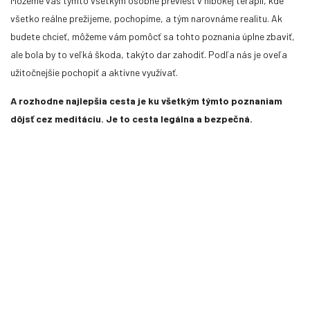
Môžeme vás týmto všetkým osobne previesť v hlbokej terapii, kde
všetko reálne prežijeme, pochopíme, a tým narovnáme realitu. Ak
budete chcieť, môžeme vám pomôcť sa tohto poznania úplne zbaviť,
ale bola by to veľká škoda, takýto dar zahodiť. Podľa nás je oveľa
užitočnejšie pochopiť a aktívne využívať.
A rozhodne najlepšia cesta je ku všetkým týmto poznaniam
dôjsť cez meditáciu. Je to cesta legálna a bezpečná.