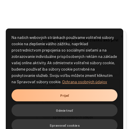
x
Na našich webových stránkach používame voliteľné súbory
Pridaj sa a vieš o novom článku ako prví
cookie na zlepšenie vášho zážitku, napríklad
:-)
prostredníctvom prepojenia so sociálnymi sieťami a na
zobrazovanie individuálne prispôsobených reklám na základe
Ako je ti sympatické aby sme ťa oslovovali? Ahoj
(doplň)
vašej online aktivity. Ak odmietnete voliteľné súbory cookie,
budeme používať iba súbory cookie potrebné na
poskytovanie služieb. Svoju voľbu môžete zmeniť kliknutím
na Spravovať súbory cookie.
Ochrana osobných údajov
Prijať
Odmietnuť
Súhlasím s Obchodnými podmienkami a
správou osobných údajov
Spravovať cookies