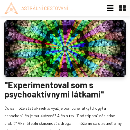
Doporučené články
"Experimentoval som s
psychoaktívnymi látkami"
Stretnutie s partnerom v lucidnom sne. Príbeh
Čo sa môže stať ak niekto využije pomocné látky (drogy) a
a návod.
nepochopí, čo je mu ukázané? A čo s tzv. "Bad tripom" následne
Neprežívaš tu smäd, ani únavu ... Chceš byť na najvyššej hore sveta?
urobiť? Ak máte zlú skúsenosť s drogami, môžeme sa stretnúť a my
Stačí iba pomyslieť! Chceš sa preletieť nad oceánom? Ihneď reálne